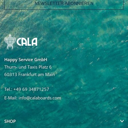
E-Mail Adresse
Vorname
Nachname
Happy Service GmbH
Ja, ich möchte den Newsletter von Calaboards erhalten
Thurn- und Taxis Platz 6
und regelmäßig mit Neuigkeiten und über Angebote
60313 Frankfurt am Main
informiert werden. Die Abmeldung vom Newsletter ist
jederzeit möglich.
Tel.: +49 69 34871257
E-Mail:
info@calaboards.com
SHOP