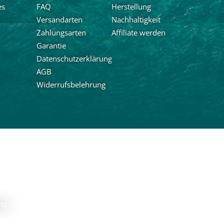
es
FAQ
Herstellung
Ja, ich möchte den Newslet
Calaboards erhalten und r
Versandarten
Nachhaltigkeit
Neuigkeiten und über Ang
Zahlungsarten
Affiliate werden
informiert werden. Die A
Garantie
Newsletter ist jederzeit mö
Datenschutzerklärung
AGB
Widerrufsbelehrung
ng