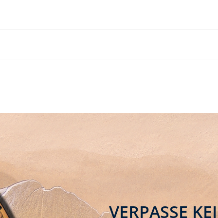
gewünschten Ablageor
möchtest, findest du
hier
weitere Informationen.
VERPASSE KE