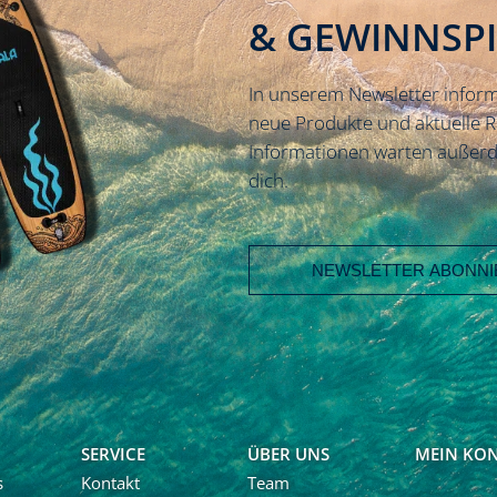
& GEWINNSP
In unserem Newsletter inform
neue Produkte und aktuelle 
Informationen warten außerd
dich.
E-Mail Adresse
Vorname
Nachname
SERVICE
ÜBER UNS
MEIN KO
s
Kontakt
Team