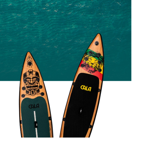
ter von
egelmäßig mit
ebote
bmeldung vom
glich.