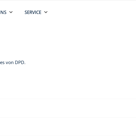
UNS
SERVICE
ces von DPD.
te klimaneutral
.
Durch Investitionen in Innovation, Technologi
res
Planeten zu schützen
.