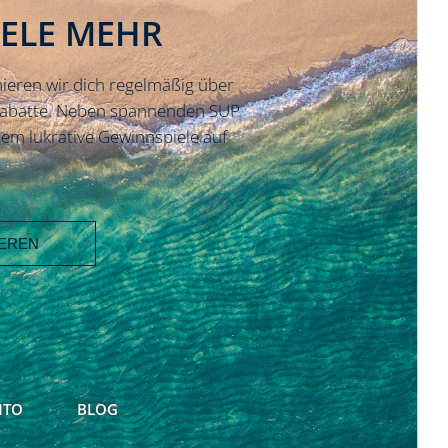
IELE MEHR
ieren wir dich regelmäßig über
Rabatte. Neben spannenden SUP
em lukrative Gewinnspiele auf
NTO
BLOG