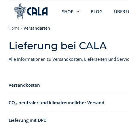
SHOP
BLOG
ÜBER 
Home
⁄
Versandarten
Lieferung bei CALA
Alle Informationen zu Versandkosten, Lieferzeiten und Servi
Versandkosten
CO₂-neutraler und klimafreundlicher Versand
Wir versenden mit DPD. Seit 2012 versendet DPD
alle Pake
Lieferung mit DPD
DPD außerdem
den CO₂-Ausstoß weiter
, um
das Klima unse