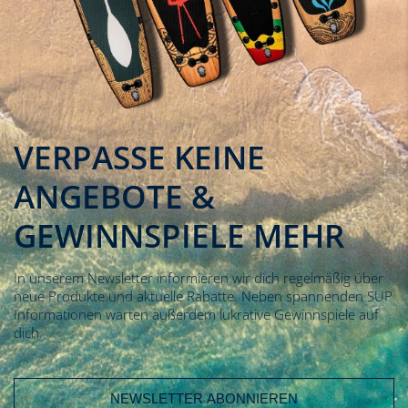
VERPASSE KEINE
ANGEBOTE &
GEWINNSPIELE MEHR
In unserem Newsletter informieren wir dich regelmäßig über
neue Produkte und aktuelle Rabatte. Neben spannenden SUP
Informationen warten außerdem lukrative Gewinnspiele auf
dich.
E-Mail Adresse