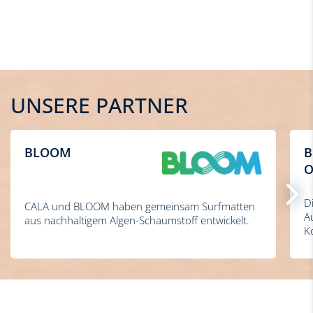
UNSERE PARTNER
BLOOM
B
O
D
CALA und BLOOM haben gemeinsam Surfmatten
A
aus nachhaltigem Algen-Schaumstoff entwickelt.
K