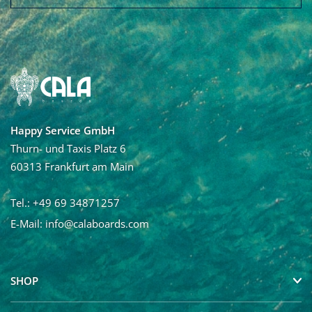
Vorname
Nachname
Happy Service GmbH
Ja, ich möchte den Newsletter von Calaboards erhalten
Thurn- und Taxis Platz 6
und regelmäßig mit Neuigkeiten und über Angebote
60313 Frankfurt am Main
informiert werden. Die Abmeldung vom Newsletter ist
jederzeit möglich.
Tel.: +49 69 34871257
E-Mail:
info@calaboards.com
SHOP