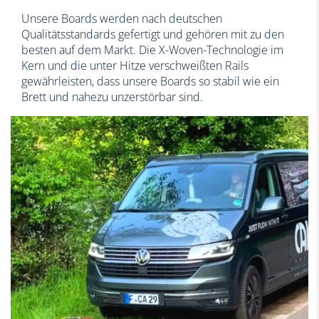
Unsere Boards werden nach deutschen
Qualitätsstandards gefertigt und gehören mit zu den
besten auf dem Markt. Die X-Woven-Technologie im
Kern und die unter Hitze verschweißten Rails
gewährleisten, dass unsere Boards so stabil wie ein
Brett und nahezu unzerstörbar sind.