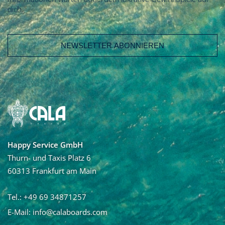
dich.
E-Mail Adresse
Vorname
Nachname
Happy Service GmbH
Ja, ich möchte den Newsletter von Calaboards erhalten
Thurn- und Taxis Platz 6
und regelmäßig mit Neuigkeiten und über Angebote
60313 Frankfurt am Main
informiert werden. Die Abmeldung vom Newsletter ist
jederzeit möglich.
Tel.: +49 69 34871257
E-Mail:
info@calaboards.com