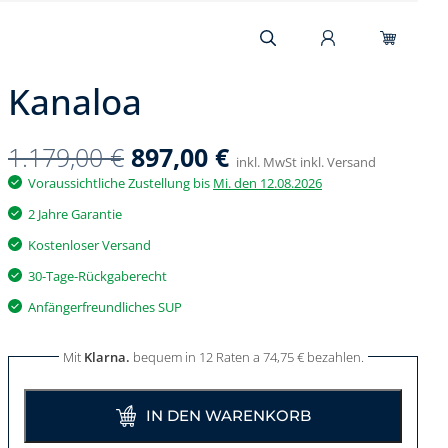
Kanaloa
1.179,00
€
897,00
€
inkl. MwSt inkl. Versand
Voraussichtliche Zustellung bis
Mi. den 12.08.2026
2 Jahre Garantie
Kostenloser Versand
30-Tage-Rückgaberecht
Anfängerfreundliches SUP
Mit
Klarna.
bequem in 12 Raten a
74,75
€
bezahlen.
IN DEN WARENKORB