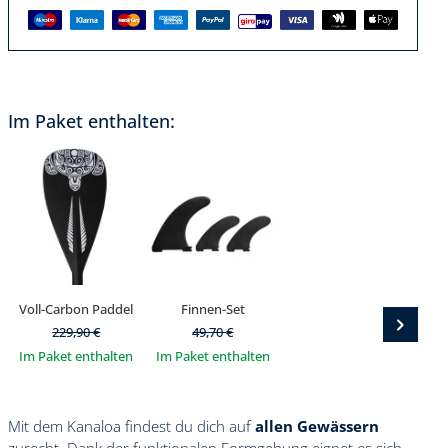
Im Paket enthalten:
Voll-Carbon Paddel
Finnen-Set
229,90
€
49,70
€
Im Paket enthalten
Im Paket enthalten
Mit dem Kanaloa findest du dich auf
allen Gewässern