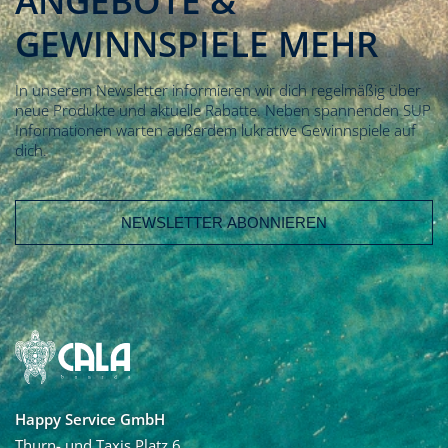
ANGEBOTE &
GEWINNSPIELE MEHR
In unserem Newsletter informieren wir dich regelmäßig über
neue Produkte und aktuelle Rabatte. Neben spannenden SUP
Informationen warten außerdem lukrative Gewinnspiele auf
dich.
E-Mail Adresse
Vorname
Nachname
Happy Service GmbH
Ja, ich möchte den Newsletter von Calaboards erhalten
Thurn- und Taxis Platz 6