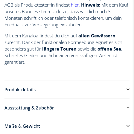
AGB als Produkttester*in findest
hier
.
Hinweis:
Mit dem Kauf
unseres Bundles stimmst du zu, dass wir dich nach 3
Monaten schriftlich oder telefonisch kontaktieren, um dein
Feedback zur Versiegelung einzuholen.
Mit dem Kanaloa findest du dich auf
allen Gewässern
zurecht. Dank der funktionalen Formgebung eignet es sich
besonders gut für
längere Touren
sowie die
offene See
.
Schnelles Gleiten und Schneiden von kräftigen Wellen ist
garantiert.
Produktdetails
✔ Sowohl für Anfänger als auch Fortgeschrittene geeignet
Ausstattung & Zubehör
✔ Nachhaltiges Bloom Eva Deckpad
✔ Transport auch zu Fuß und auf dem Bike möglich
✔ Bis zu 140 kg Tragkraft
Ausstattung:
Maße & Gewicht
✔ Äußerst widerstandsfähig gegen äußere Einflüsse