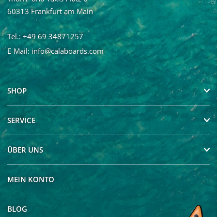
und regelmäßig mit Neuigkeiten und über Angebote
60313 Frankfurt am Main
informiert werden. Die Abmeldung vom Newsletter ist
jederzeit möglich.
Tel.: +49 69 34871257
E-Mail:
info@calaboards.com
SHOP
SERVICE
ÜBER UNS
MEIN KONTO
BLOG