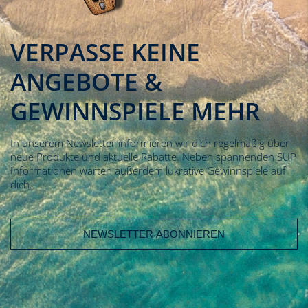
VERPASSE KEINE
ANGEBOTE &
GEWINNSPIELE MEHR
In unserem Newsletter informieren wir dich regelmäßig über
neue Produkte und aktuelle Rabatte. Neben spannenden SUP
Informationen warten außerdem lukrative Gewinnspiele auf
dich.
E-Mail Adresse
Vorname