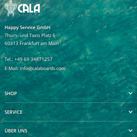
Nachname
Happy Service GmbH
Ja, ich möchte den Newsletter von Calaboards erhalten
Thurn- und Taxis Platz 6
und regelmäßig mit Neuigkeiten und über Angebote
60313 Frankfurt am Main
informiert werden. Die Abmeldung vom Newsletter ist
jederzeit möglich.
Tel.: +49 69 34871257
E-Mail:
info@calaboards.com
SHOP
SERVICE
ÜBER UNS