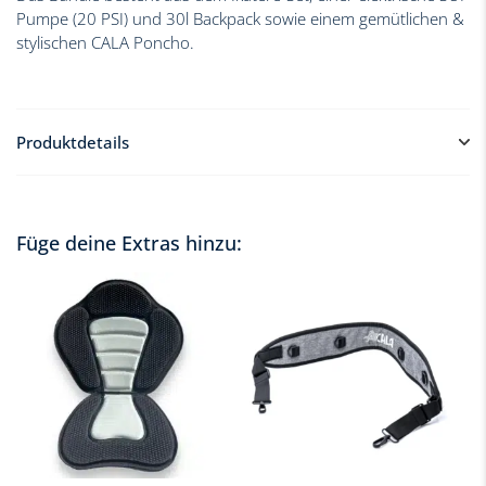
Pumpe (20 PSI) und 30l Backpack sowie einem gemütlichen &
stylischen CALA Poncho.
Produktdetails
Im Ikatere Bundle sind folgende Produkte enthalten:
Ikatere SUP Set, bestehend aus:
Füge deine Extras hinzu:
Voll-Carbon-Paddel
Trolley-Reiserucksack mit Rollen im neuen Design
Super Double Action Pump für schnelles Aufpumpen
Abnehmbare Mittel- und Seitenfinnen
Sicherungsleine
Reparatursatz
Elektrische SUP Pumpe 20 PSI
30l Backpack in Silber
CALA Poncho