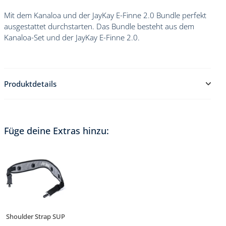
Mit dem Kanaloa und der JayKay E-Finne 2.0 Bundle perfekt
ausgestattet durchstarten. Das Bundle besteht aus dem
Kanaloa-Set und der JayKay E-Finne 2.0.
Produktdetails
Im Kanaloa & JayKay E-Finne 2.0 Bundle sind folgende
Produkte enthalten:
Füge deine Extras hinzu:
Kanaloa SUP Set, bestehend aus: (949
€ statt 1179€)
Kanaloa SUP Board 11'6"
Voll-Carbon-Paddel
Trolley-Reiserucksack mit Rollen im neuen Design
Super Double Action Pump für schnelles Aufpumpen
Abnehmbare Mittel- uns Seitenfinnen
Sicherungsleine
Reparatursatz
Shoulder Strap SUP
JayKay E-Finne 2.0: (449
€
statt 499
€
)