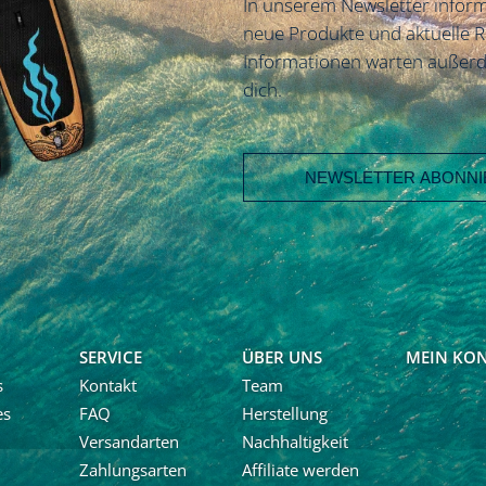
In unserem Newsletter inform
neue Produkte und aktuelle 
Informationen warten außerd
dich.
E-Mail Adresse
Vorname
Nachname
SERVICE
ÜBER UNS
MEIN KO
s
Kontakt
Team
es
FAQ
Herstellung
Ja, ich möchte den Newslet
Calaboards erhalten und r
Versandarten
Nachhaltigkeit
Neuigkeiten und über Ang
Zahlungsarten
Affiliate werden