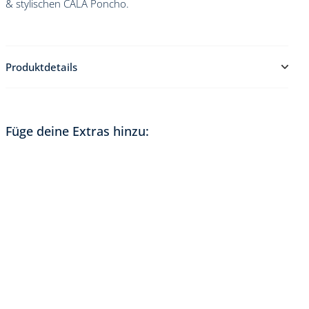
& stylischen CALA Poncho.
Produktdetails
Im Mana Bundle sind folgende Produkte enthalten:
Mana SUP Set, bestehend aus:
Füge deine Extras hinzu:
Voll-Carbon-Paddel
Trolley-Reiserucksack mit Rollen im neuen Design
Hochwertigere Super Double Action Pump für
schnelles Aufpumpen
Abnehmbare Mittel- und Seitenfinnen
Sicherungsleine
Reparatursatz
Elektrische SUP Pumpe 20 PSI
30l Backpack in Silber
CALA Poncho