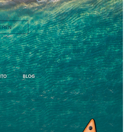
NTO
BLOG
ter von
egelmäßig mit
ebote
bmeldung vom
glich.