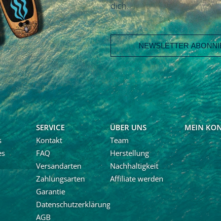
dich.
E-Mail Adresse
Vorname
Nachname
SERVICE
ÜBER UNS
MEIN KO
s
Kontakt
Team
es
FAQ
Herstellung
Ja, ich möchte den Newslet
Calaboards erhalten und r
Versandarten
Nachhaltigkeit
Neuigkeiten und über Ang
Zahlungsarten
Affiliate werden
informiert werden. Die A
Garantie
Newsletter ist jederzeit mö
Datenschutzerklärung
AGB