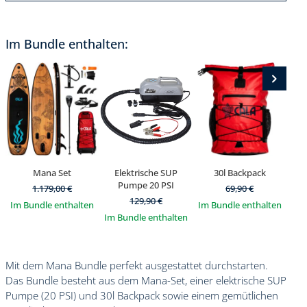
Im Bundle enthalten:
Mana Set
Elektrische SUP
30l Backpack
Pumpe 20 PSI
1.179,00
€
69,90
€
129,90
€
Im Bundle enthalten
Im Bundle enthalten
Im 
Im Bundle enthalten
Mit dem Mana Bundle perfekt ausgestattet durchstarten.
Das Bundle besteht aus dem Mana-Set, einer elektrische SUP
Pumpe (20 PSI) und 30l Backpack sowie einem gemütlichen