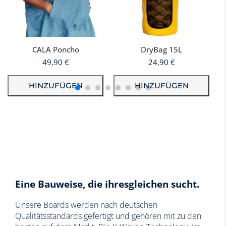
2 abnehmbare Seitenfinnen
Leichtes Carbon-Paddel
Trolley-Reiserucksack mit Rollen
Super Double Action Pump für schnelles Aufpumpen
Sicherungsleine
CALA Poncho
DryBag 15L
Reparaturset (kein Klebstoff enthalten)
49,90
€
24,90
€
HINZUFÜGEN
HINZUFÜGEN
Eine Bauweise, die ihresgleichen sucht.
Unsere Boards werden nach deutschen
Qualitätsstandards gefertigt und gehören mit zu den