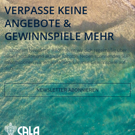
VERPASSE KEINE
ANGEBOTE &
GEWINNSPIELE MEHR
In unserem Newsletter informieren wir dich regelmäßig über
neue Produkte und aktuelle Rabatte. Neben spannenden SUP
Informationen warten außerdem lukrative Gewinnspiele auf
dich.
E-Mail Adresse
Vorname