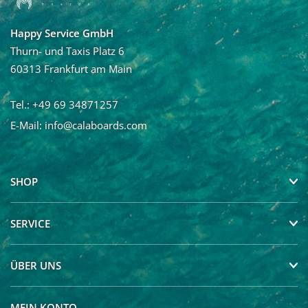
Nachname
Happy Service GmbH
Ja, ich möchte den Newsletter von Calaboards erhalten
Thurn- und Taxis Platz 6
und regelmäßig mit Neuigkeiten und über Angebote
60313 Frankfurt am Main
informiert werden. Die Abmeldung vom Newsletter ist
jederzeit möglich.
Tel.: +49 69 34871257
E-Mail:
info@calaboards.com
SHOP
SERVICE
ÜBER UNS
MEIN KONTO