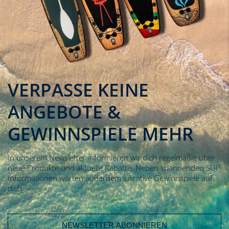
VERPASSE KEINE
ANGEBOTE &
GEWINNSPIELE MEHR
In unserem Newsletter informieren wir dich regelmäßig über
neue Produkte und aktuelle Rabatte. Neben spannenden SUP
Informationen warten außerdem lukrative Gewinnspiele auf
dich.
E-Mail Adresse