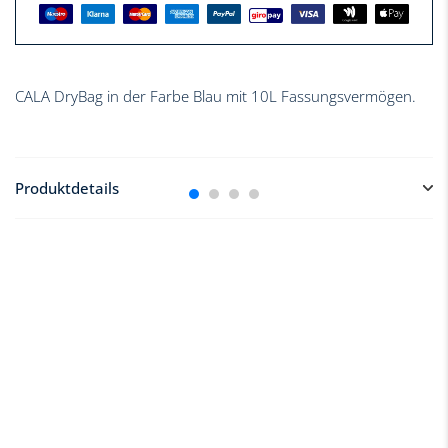
CALA DryBag in der Farbe Blau mit 10L Fassungsvermögen.
Produktdetails
Ideal für Wertsachen auf dem Wasser
: Diese
wasserfeste Tasche hält Smartphone, Geldbeutel, Schlüssel
und Ausweis trocken und sicher.
Passendes SUP Zubehör
: Im trendigen CALA Design
passt die wasserfeste Tasche perfekt zu unseren CALA
Stand-up-Paddle Boards.
Klein und robust
: Mit einem Volumen von 10L bleibt der
wasserfeste Beutel angenehm handlich.
Inklusive Tragegurt
: Auch als wasserfeste Outdoor-
Umhängetasche nutzbar und bereit für abenteuerliche
Ausflüge.