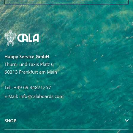
Vorname
Nachname
Happy Service GmbH
Ja, ich möchte den Newsletter von Calaboards erhalten
Thurn- und Taxis Platz 6
und regelmäßig mit Neuigkeiten und über Angebote
60313 Frankfurt am Main
informiert werden. Die Abmeldung vom Newsletter ist
jederzeit möglich.
Tel.: +49 69 34871257
E-Mail:
info@calaboards.com
SHOP