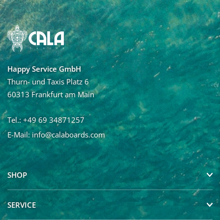
Vorname
Nachname
Happy Service GmbH
Ja, ich möchte den Newsletter von Calaboards erhalten
Thurn- und Taxis Platz 6
und regelmäßig mit Neuigkeiten und über Angebote
60313 Frankfurt am Main
informiert werden. Die Abmeldung vom Newsletter ist
jederzeit möglich.
Tel.: +49 69 34871257
E-Mail:
info@calaboards.com
SHOP
SERVICE