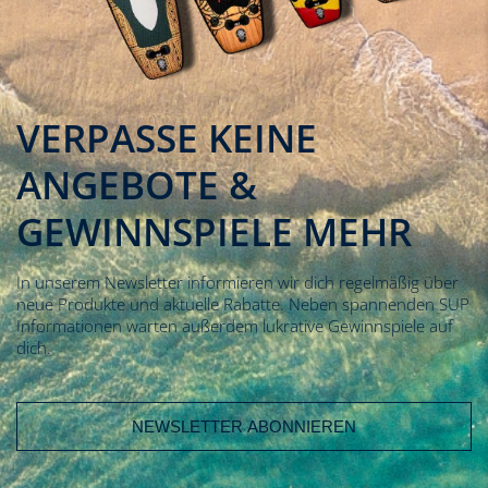
VERPASSE KEINE
ANGEBOTE &
GEWINNSPIELE MEHR
In unserem Newsletter informieren wir dich regelmäßig über
neue Produkte und aktuelle Rabatte. Neben spannenden SUP
Informationen warten außerdem lukrative Gewinnspiele auf
dich.
E-Mail Adresse