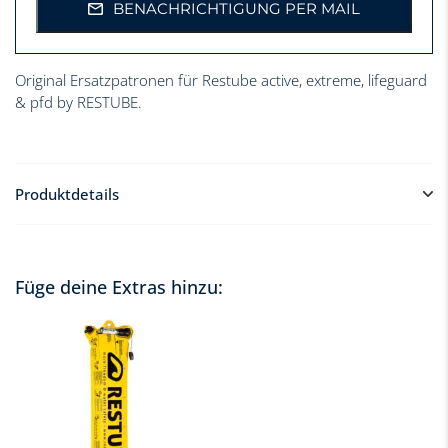
BENACHRICHTIGUNG PER MAIL
Original Ersatzpatronen für Restube active, extreme, lifeguard
& pfd by RESTUBE.
Produktdetails
Original Ersatzpatronen für Restube active, extreme,
lifeguard & pfd by RESTUBE
Füge deine Extras hinzu:
16g CO2 mit Gewinde
Entspricht DIN EN ISO 12402-7
Salzwasserfest
100% Füllstand geprüft
Normierte Einstichkappe
Für Flugtransport IATA- bzw. TSA-Bestimmungen
beachten: www.restube.com/fly