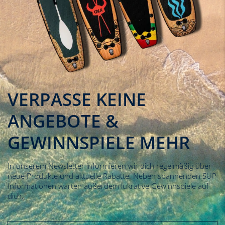
VERPASSE KEINE
ANGEBOTE &
GEWINNSPIELE MEHR
In unserem Newsletter informieren wir dich regelmäßig über
neue Produkte und aktuelle Rabatte. Neben spannenden SUP
Informationen warten außerdem lukrative Gewinnspiele auf
dich.