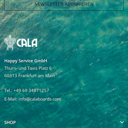
E-Mail Adresse
Vorname
Nachname
Happy Service GmbH
Ja, ich möchte den Newsletter von Calaboards erhalten
Thurn- und Taxis Platz 6
und regelmäßig mit Neuigkeiten und über Angebote
60313 Frankfurt am Main
informiert werden. Die Abmeldung vom Newsletter ist
jederzeit möglich.
Tel.: +49 69 34871257
E-Mail:
info@calaboards.com
SHOP