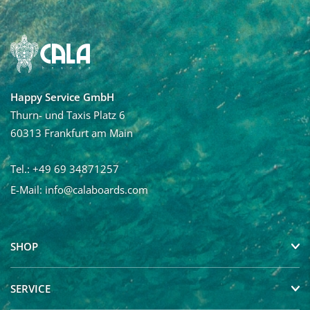
Vorname
Nachname
Happy Service GmbH
Ja, ich möchte den Newsletter von Calaboards erhalten
Thurn- und Taxis Platz 6
und regelmäßig mit Neuigkeiten und über Angebote
60313 Frankfurt am Main
informiert werden. Die Abmeldung vom Newsletter ist
jederzeit möglich.
Tel.: +49 69 34871257
E-Mail:
info@calaboards.com
SHOP
SERVICE