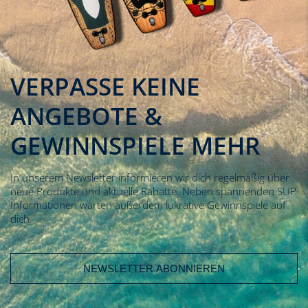
VERPASSE KEINE
ANGEBOTE &
GEWINNSPIELE MEHR
In unserem Newsletter informieren wir dich regelmäßig über
neue Produkte und aktuelle Rabatte. Neben spannenden SUP
Informationen warten außerdem lukrative Gewinnspiele auf
dich.
E-Mail Adresse