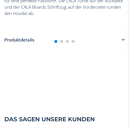
für eine perfekte Passform. Die CALA Turtle auf der Rückseite
und der CALA Boards Schriftzug auf der Vorderseite runden
den Hoodie ab.
Produktdetails
100 % organische Baumwolle
Flauschige Innenseite
Robuste Qualität
Taschen, um Ihre Hände warmzuhalten
Kapuze mit Doppelfutter und Kordeln
Stilvoll
Unisex
DAS SAGEN UNSERE KUNDEN