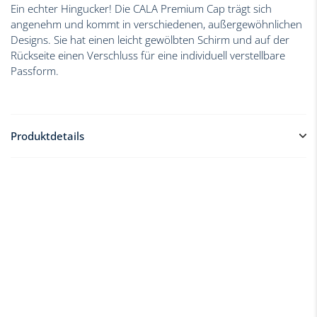
Ein echter Hingucker!​ Die CALA Premium Cap trägt sich
angenehm und kommt in verschiedenen, außergewöhnlichen
Designs. Sie hat einen leicht gewölbten Schirm und auf der
Rückseite einen Verschluss für eine individuell verstellbare
Passform.​
Produktdetails
Kappe besteht zu 65 % aus Baumwolle & zu 35 % aus
Polyester
Angenehmer Tragekomfort
Schützt gegen direkte Sonneneinstrahlung
Verstellbarer Verschluss für eine perfekte Passform
Stylisch
Sehr leicht
Trocknet schnell