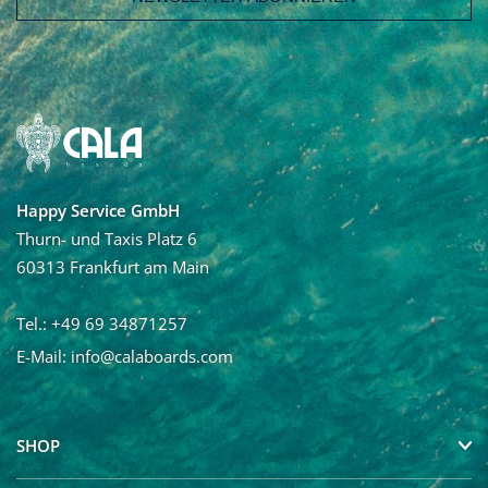
E-Mail Adresse
Vorname
Nachname
Happy Service GmbH
Ja, ich möchte den Newsletter von Calaboards erhalten
Thurn- und Taxis Platz 6
und regelmäßig mit Neuigkeiten und über Angebote
60313 Frankfurt am Main
informiert werden. Die Abmeldung vom Newsletter ist
jederzeit möglich.
Tel.: +49 69 34871257
E-Mail:
info@calaboards.com
SHOP