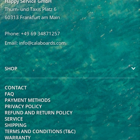
Happy Service GmbH
Ja, ich möchte den Newsletter von Calaboards erhalten
Thurn- und Taxis Platz 6
und regelmäßig mit Neuigkeiten und über Angebote
60313 Frankfurt am Main
informiert werden. Die Abmeldung vom Newsletter ist
jederzeit möglich.
Phone: +49 69 34871257
Email:
info@calaboards.com
SHOP
CONTACT
FAQ
PAYMENT METHODS
PRIVACY POLICY
REFUND AND RETURN POLICY
SERVICE
SHIPPING
TERMS AND CONDITIONS (T&C)
WARRANTY