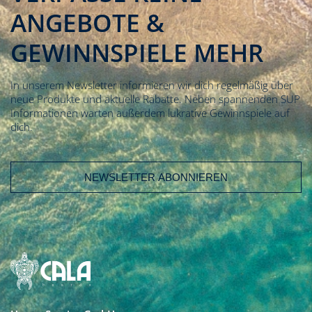
ANGEBOTE &
GEWINNSPIELE MEHR
In unserem Newsletter informieren wir dich regelmäßig über
neue Produkte und aktuelle Rabatte. Neben spannenden SUP
Informationen warten außerdem lukrative Gewinnspiele auf
dich.
Email address
First Name
Last Name