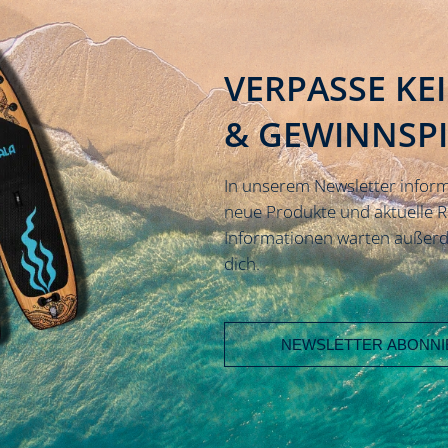
VERPASSE KE
& GEWINNSP
In unserem Newsletter inform
neue Produkte und aktuelle 
Informationen warten außerd
dich.
Email address
First Name