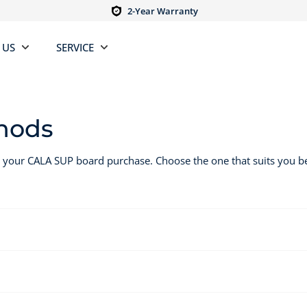
2-Year Warranty
 US
SERVICE
hods
 your CALA SUP board purchase. Choose the one that suits you be