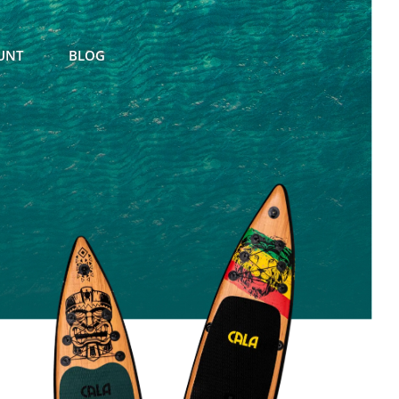
UNT
BLOG
ter von
egelmäßig mit
ebote
bmeldung vom
glich.