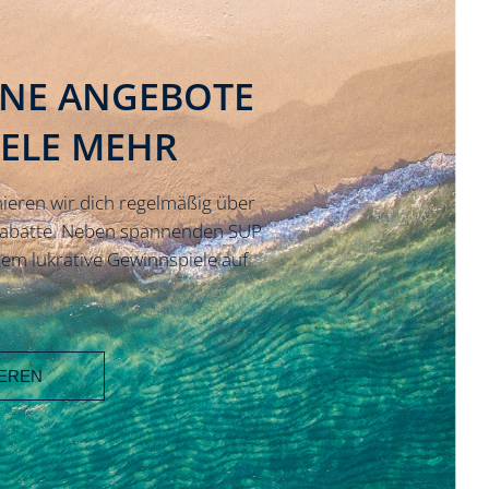
INE ANGEBOTE
IELE MEHR
ieren wir dich regelmäßig über
Rabatte. Neben spannenden SUP
em lukrative Gewinnspiele auf