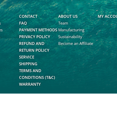
Last Name
CONTACT
ABOUT US
MY ACCO
s
FAQ
Team
es
PAYMENT METHODS
Manufacturing
Ja, ich möchte den Newslet
Calaboards erhalten und r
s
PRIVACY POLICY
Sustainability
Neuigkeiten und über Ang
REFUND AND
Become an Affiliate
informiert werden. Die A
RETURN POLICY
Newsletter ist jederzeit mö
SERVICE
SHIPPING
TERMS AND
CONDITIONS (T&C)
WARRANTY